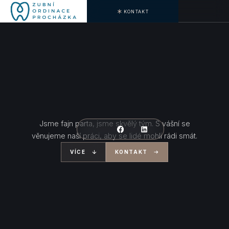
KONTAKT
Jsme fajn parta, jsme skvělý tým. S vášní se
věnujeme naší práci, aby se lidé mohli rádi smát.
VÍCE
KONTAKT